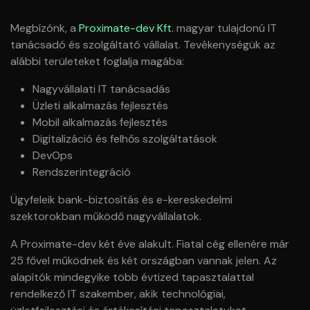
Megbízónk, a
Proximate-dev Kft.
magyar tulajdonú IT
tanácsadó és szolgáltató vállalat. Tevékenységük az
alábbi területeket foglalja magába:
Nagyvállalati IT tanácsadás
Üzleti alkalmazás fejlesztés
Mobil alkalmazás fejlesztés
Digitalizáció és felhős szolgáltatások
DevOps
Rendszerintegráció
Ügyfeleik bank-biztosítás és e-kereskedelmi
szektorokban működő nagyvállalatok.
A Proximate-dev két éve alakult. Fiatal cég ellenére már
25 fővel működnek és két országban vannak jelen. Az
alapítók mindegyike több évtized tapasztalattal
rendelkező IT szakember, akik technológiai,