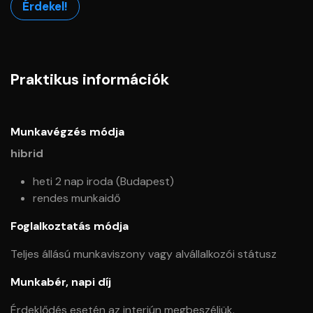
Érdekel!
Praktikus információk
Munkavégzés módja
hibrid
heti 2 nap iroda (Budapest)
rendes munkaidő
Foglalkoztatás módja
Teljes állású munkaviszony vagy alvállalkozói státusz
Munkabér, napi díj
Érdeklődés esetén az interjún megbeszéljük.