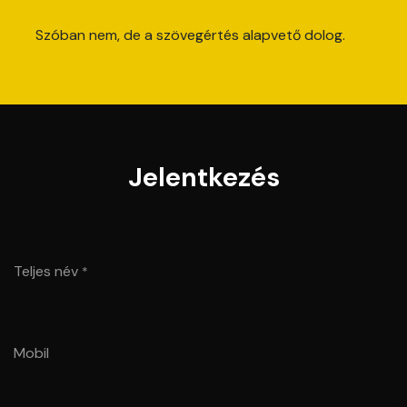
Szóban nem, de a szövegértés alapvető dolog.
Jelentkezés
Teljes név
*
Mobil