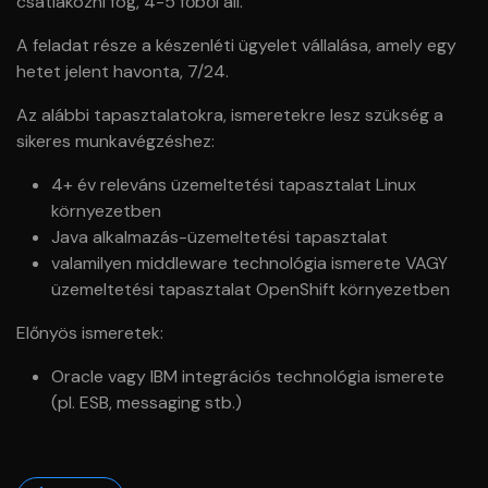
csatlakozni fog, 4-5 főből áll.
A feladat része a készenléti ügyelet vállalása, amely egy
hetet jelent havonta, 7/24.
Az alábbi tapasztalatokra, ismeretekre lesz szükség a
sikeres munkavégzéshez:
4+ év releváns üzemeltetési tapasztalat Linux
környezetben
Java alkalmazás-üzemeltetési tapasztalat
valamilyen middleware technológia ismerete VAGY
üzemeltetési tapasztalat OpenShift környezetben
Előnyös ismeretek:
Oracle vagy IBM integrációs technológia ismerete
(pl. ESB, messaging stb.)