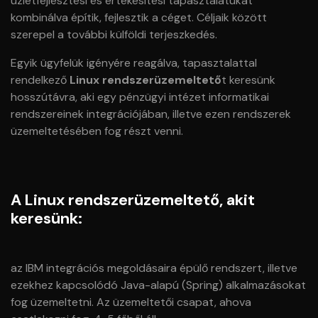
üzletfejlesztési és értékesítési tapasztalatukat
kombinálva építik, fejlesztik a céget. Céljaik között
szerepel a további külföldi terjeszkedés.
Egyik ügyfelük igényére reagálva, tapasztalattal
rendelkező
Linux rendszerüzemeltető
t keresünk
hosszútávra, aki egy pénzügyi intézet informatikai
rendszereinek integrációjában, illetve ezen rendszerek
üzemeltetésében fog részt venni.
A Linux rendszerüzemeltető, akit
keresünk:
az IBM integrációs megoldásaira épülő rendszert, illetve
ezekhez kapcsolódó Java-alapú (Spring) alkalmazásokat
fog üzemeltetni. Az üzemeltetői csapat, ahova