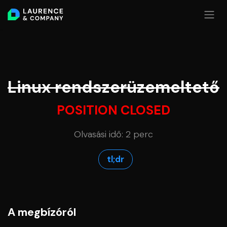
Skip to Content
Linux rendszerüzemeltető
POSITION CLOSED
Olvasási idő: 2 perc
tl;​​​dr
A megbízóról